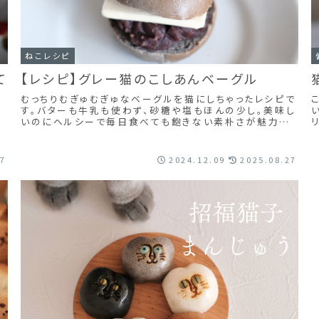
ねこレシピ
て
【レシピ】グレー猫のこしあんベーグル
むっちりむぎゅむぎゅなベーグルを猫にしちゃったレシピで
す。バターも牛乳も使わず、砂糖や塩もほんの少し。美味し
いのにヘルシーで毎日食べても飽きない素朴さが魅力で
す。天然酵母を使うと風味がよく仕上がります...
い
27
2024.12.09
2025.08.27