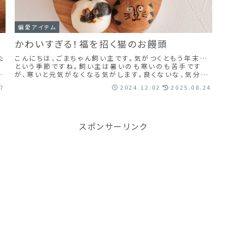
偏愛アイテム
かわいすぎる！福を招く猫のお饅頭
た
こんにちは、ごまちゃん飼い主です。気がつくともう年末…
という季節ですね。飼い主は暑いのも寒いのも苦手です
さ
が、寒いと元気がなくなる気がします。良くないな、気分を
盛り上げなくては、と思うこの頃。ごまちゃん...
27
2024.12.02
2025.08.24
スポンサーリンク