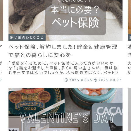
飼い主のひとりごと
ア
ペット保険、解約しました！貯金＆健康管理
で猫との暮らしに安心を
が
「愛猫を守るために、ペット保険に入った方がいいのか
も
な？」猫をお迎えした直後、多くの飼い主さんが一度は悩
い
むテーマではないでしょうか。私も例外ではなく、ペット保
険に加入していました。けれど、数年経って解約...
27
2025.08.25
2025.08.27