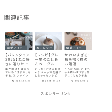
関連記事
偏愛アイテム
ねこレシピ
偏愛アイテム
【バレンタイン
【レシピ】グレ
かわいすぎる！
2025】ねこ好
ー猫のこしあ
福を招く猫の
きに贈りたい、
んベーグル
お饅頭
缶や箱も可愛
年が明けたばかり
むっちりむぎゅむぎ
こんにちは、ごまち
いチョコレート
ではありますが、今
ゅなベーグルを猫に
ゃん飼い主です。気
年もバレンタインの
しちゃったレシピで
がつくともう年末…
＆クッキー5選
季節がやってきまし
す。バターも牛乳も
という季節ですね。
2025.08.27
2025.08.27
2025.08.24
た。ここ数年、私は
使わず、砂糖や塩も
飼い主は暑いのも
もっぱら自分のた
ほんの少し。美味し
寒いのも苦手です
めに買うことが多い
いのにヘルシーで
が、寒いと元気がな
のですが、デパート
毎日食べても飽き
くなる気がします。
スポンサーリンク
や街のお菓子屋さ
ない素朴さが魅力
良くないな、気分を
んが賑やかになって
です。天然酵母を使
盛り上げなくては、
くるとワクワクしま
うと風味がよく仕上
と思うこの頃。ごま
す。そしてやっぱり
がりますが、ドライ
ちゃんはどの季節で
気になるのが、猫の
イーストを使うと手
もニュートラルにご
形や猫のパッ...
軽に時短で作...
きげんに過...