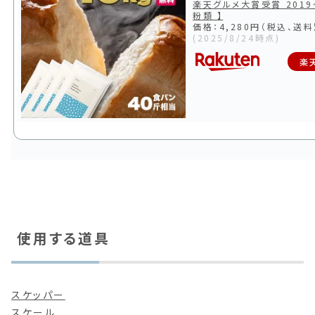
楽天グルメ大賞受賞 2019
粉類 】
価格：4,280円（税込、送料
(2025/8/24時点)
楽
使用する道具
スケッパー
スケール