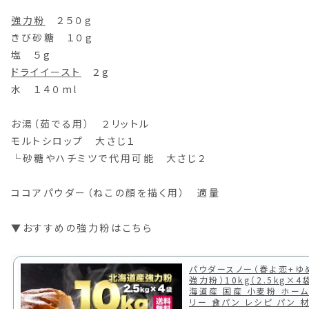
強力粉
２５０g
きび砂糖 １０g
塩 ５g
ドライイースト
２g
水 １４０ml
お湯（茹でる用） ２リットル
モルトシロップ 大さじ１
└砂糖やハチミツで代用可能 大さじ２
ココアパウダー（ねこの顔を描く用） 適量
▼おすすめの強力粉はこちら
パウダースノー（春よ恋+ゆ
強力粉）10kg（2.5kg×4
海道産 国産 小麦粉 ホー
リー 食パン レシピ パン 材