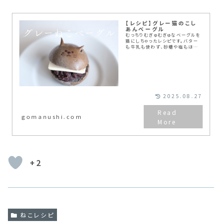
【レシピ】グレー猫のこし
あんベーグル
むっちりむぎゅむぎゅなベーグルを
猫にしちゃったレシピです。バター
も牛乳も使わず、砂糖や塩もほん
の少し。美味しいのにヘルシーで毎
日食べても飽きない素朴さが魅力
です。天然酵母を使うと風味がよく
仕上がります...
2025.08.27
gomanushi.com
+2
ねこレシピ