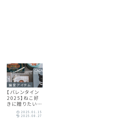
偏愛アイテム
【バレンタイン
2025】ねこ好
きに贈りたい、
缶や箱も可愛
2025.01.15
いチョコレート
2025.08.27
＆クッキー5選